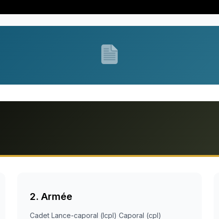
2. Armée
Cadet Lance-caporal (lcpl) Caporal (cpl)