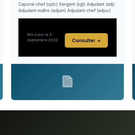
Caporal-chef (cplc) Sergent (sgt) Adjudant (adj)
Adjudant-maître (adjum) Adjudant-chef (adjuc)
Mis à jour le 2
Consulter
septembre 2023
→