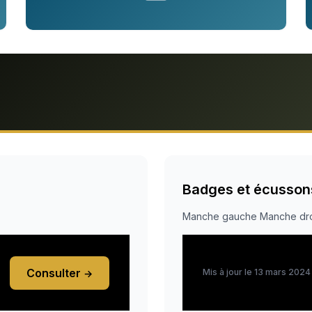
Badges et écusson
Manche gauche Manche dro
Consulter
Mis à jour le 13 mars 2024
→