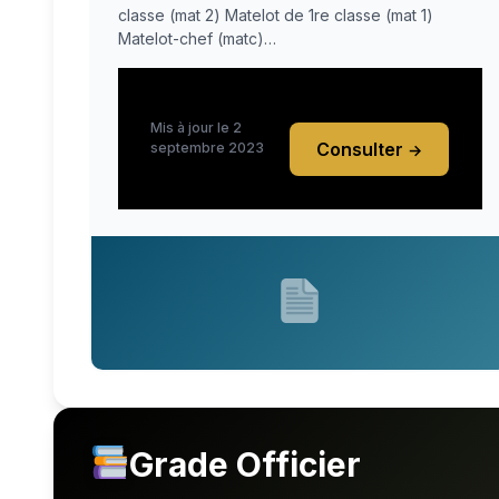
classe (mat 2) Matelot de 1re classe (mat 1)
Matelot-chef (matc)…
Mis à jour le 2
Consulter
septembre 2023
→
Grade Officier