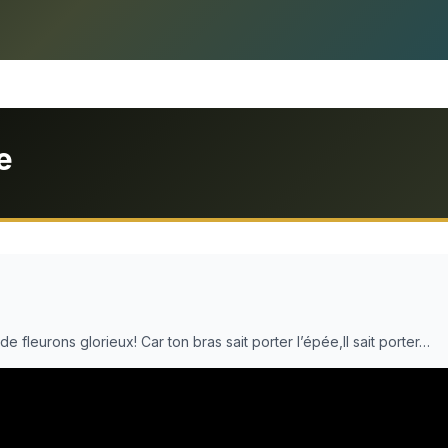
e
 fleurons glorieux! Car ton bras sait porter l’épée,Il sait porter…