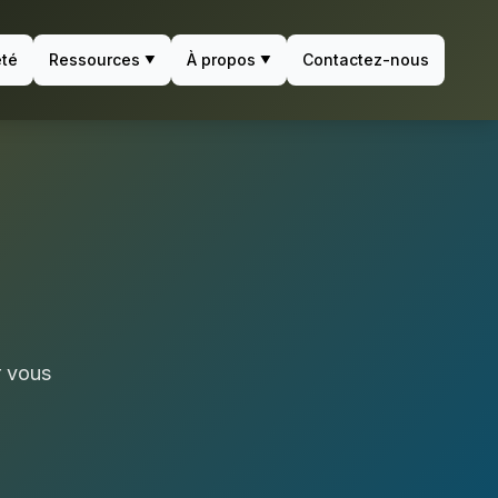
été
Ressources
À propos
Contactez-nous
▼
▼
r vous