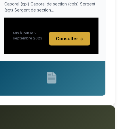
Caporal (cpl) Caporal de section (cpls) Sergent
(sgt) Sergent de section…
Mis à jour le 2
Consulter
septembre 2023
→